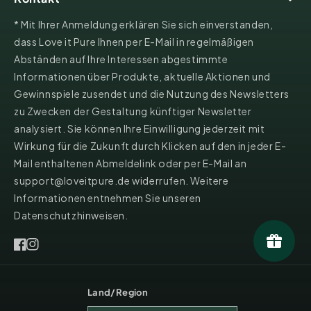
* Mit Ihrer Anmeldung erklären Sie sich einverstanden,
dass Love it Pure Ihnen per E-Mail in regelmäßigen
Abständen auf Ihre Interessen abgestimmte
Informationen über Produkte, aktuelle Aktionen und
Gewinnspiele zusendet und die Nutzung des Newsletters
zu Zwecken der Gestaltung künftiger Newsletter
analysiert. Sie können Ihre Einwilligung jederzeit mit
Wirkung für die Zukunft durch Klicken auf den in jeder E-
Mail enthaltenen Abmeldelink oder per E-Mail an
support@loveitpure.de widerrufen. Weitere
Informationen entnehmen Sie unseren
Datenschutzhinweisen.
b
Re
Facebook
Instagram
A
Land/Region