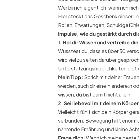
Wer bin ich eigentlich, wenn ich nic
Hier steckt das Geschenk dieser Leb
Rollen, Erwartungen, Schuldgefühle
Impulse, wie du gestärkt durch d
1. Hol dir Wissen und vertreibe di
Wusstest du, dass es über 30 ver
wird viel zu selten darüber gespro
Unterstützungsmöglichkeiten gibt e
Mein Tipp:
Sprich mit deiner Frau
werden, such dir eine:n andere:n od
wissen, du bist damit nicht allein.
2. Sei liebevoll mit deinem Körper
Vielleicht fühlt sich dein Körper gera
verbünden. Bewegung hilft enorm und
nährende Ernährung und kleine Ach
Frage dich:
Wenn ich meine beste F