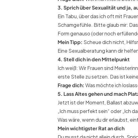
3. Sprich über Sexualität und ja, 
Ein Tabu, über das ich oft mit Frau
Schamgefühle. Bitte glaub mir: Das 
Form genauso (oder noch erfüllender
Mein Tipp:
Scheue dich nicht, Hilf
Eine Sexualberatung kann dir helf
4. Stell dich in den Mittelpunkt
Ich weiß: Wir Frauen sind Meisterinn
erste Stelle zu setzen. Das ist kein
Frage dich:
Was möchte ich loslass
5. Lass Altes gehen und mach Plat
Jetzt ist der Moment, Ballast abzuw
„Ich muss perfekt sein“ oder „Ich d
Was wäre, wenn du dir erlaubst, ein
Mein wichtigster Rat an dich
Du musst da nicht allein durch. Spri