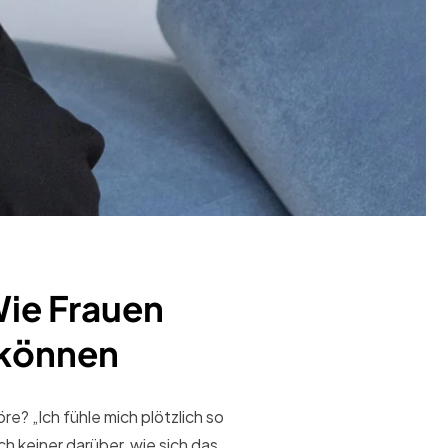
Wie Frauen
 können
e? „Ich fühle mich plötzlich so
ch keiner darüber, wie sich das