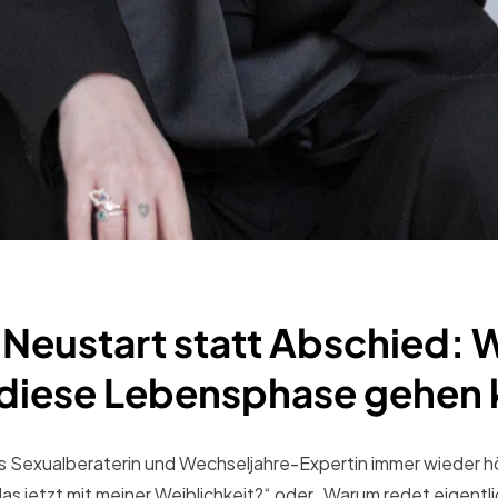
 Neustart statt Abschied: 
 diese Lebensphase gehen
als Sexualberaterin und Wechseljahre-Expertin immer wieder hör
as jetzt mit meiner Weiblichkeit?“ oder „Warum redet eigentli