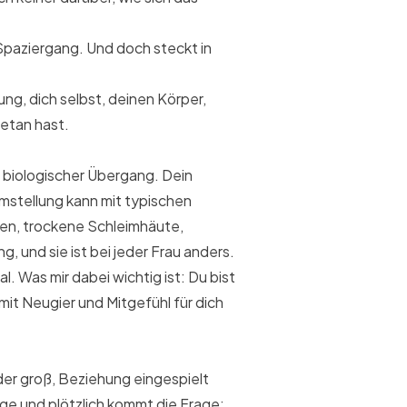
Spaziergang. Und doch steckt in
ung, dich selbst, deinen Körper,
getan hast.
r biologischer Übergang. Dein
mstellung kann mit typischen
en, trockene Schleimhäute,
g, und sie ist bei jeder Frau anders.
. Was mir dabei wichtig ist: Du bist
 mit Neugier und Mitgefühl für dich
inder groß, Beziehung eingespielt
ege und plötzlich kommt die Frage: