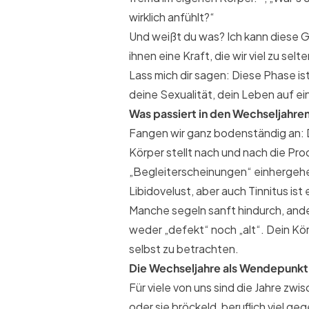
wirklich anfühlt?“
Und weißt du was? Ich kann diese G
ihnen eine Kraft, die wir viel zu se
Lass mich dir sagen: Diese Phase ist
deine Sexualität, dein Leben auf ei
Was passiert in den Wechseljahren
Fangen wir ganz bodenständig an: D
Körper stellt nach und nach die P
„Begleiterscheinungen“ einhergeh
Libidovelust, aber auch Tinnitus ist 
Manche segeln sanft hindurch, ander
weder „defekt“ noch „alt“. Dein Körp
selbst zu betrachten.
Die Wechseljahre als Wendepunkt
Für viele von uns sind die Jahre zwi
oder sie bröckeld, beruflich viel 