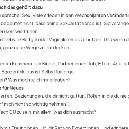
auch das gehört dazu
en spreche: Sex. Viele erleben in den Wechseljahren Veränderu
bedeutet nicht, dass deine Sexualität vorbei ist. Sie verände
) sein wie früher.
smittel wie Gleitgel oder Vaginalcremes zu nutzen. Und wenn 
en, ganz neue Wege zu entdecken.
en im Kümmern. Um Kinder, Partner:innen, Job, Eltern. Aber je
e Egozentrik, das ist Selbstfürsorge.
en? Was möchte ich mir erlauben?
z für Neues
erfen: Beziehungen, die dir nicht guttun. Rollen, in die du n
arf mich nicht so wichtig nehmen“.
fach DU zu sein, mit allem, was dich ausmacht?
ch mit Freundinnen. Hol dir Rat von Expert:innen. Und erinner