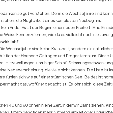
edanken so gut verstehen. Denn die Wechseljahre sind kein 
lten sehen: die Möglichkeit eines kompletten Neubeginns.
 kein Ende. Es ist der Beginn einer neuen Freiheit. Eine Einlad
ne Weise kennenzulernen, wie du es vielleicht noch nie zuvor 
 wirklich?
ie Wechseljahre sind keine Krankheit, sondern ein natürliche
roduktion der Hormone Östrogen und Progesteron um. Diese U
en: Hitzewallungen, unruhiger Schlaf, Stimmungsschwankung
eine Nebenerscheinung, die viele nicht kennen. Die Liste ist lan
e fühlen sich wie auf einer stürmischen See. Beides ist normal
er macht das, wofür er gedacht ist. Es lohnt sich, diese Zeit
schen 40 und 60 ohnehin eine Zeit, in der wir Bilanz ziehen. K
gegeben, Eltern benötigen mehr Aufmerksamkeit oder sogar Pfl