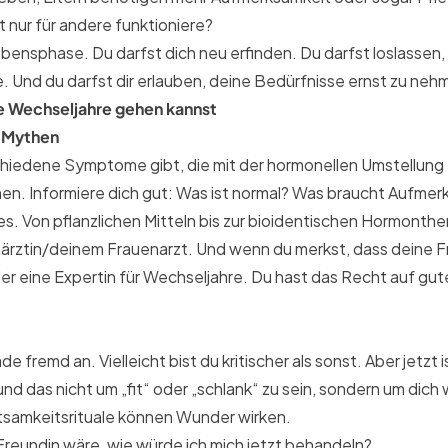
ht nur für andere funktioniere?
ensphase. Du darfst dich neu erfinden. Du darfst loslassen, w
. Und du darfst dir erlauben, deine Bedürfnisse ernst zu neh
ie Wechseljahre gehen kannst
e Mythen
schiedene Symptome gibt, die mit der hormonellen Umstellu
chen. Informiere dich gut: Was ist normal? Was braucht Aufme
s. Von pflanzlichen Mitteln bis zur bioidentischen Hormonthe
enärztin/deinem Frauenarzt. Und wenn du merkst, dass deine
er eine Expertin für Wechseljahre. Du hast das Recht auf gute
de fremd an. Vielleicht bist du kritischer als sonst. Aber jetzt is
 das nicht um „fit“ oder „schlank“ zu sein, sondern um dich 
tsamkeitsrituale können Wunder wirken.
reundin wäre, wie würde ich mich jetzt behandeln?