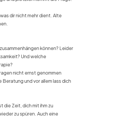
as dir nicht mehr dient. Alte
men.
ng zusammenhängen können? Leider
rksamkeit? Und welche
rapie?
 Fragen nicht ernst genommen
 Beratung und vor allem lass dich
t die Zeit, dich mit ihm zu
wieder zu spüren. Auch eine