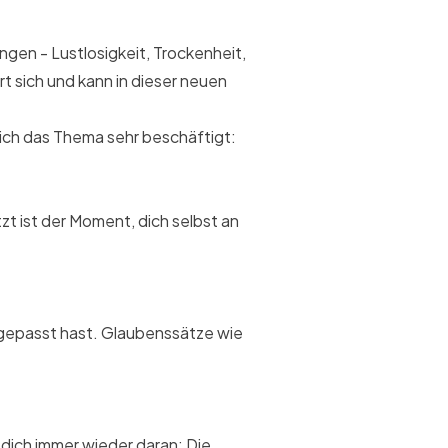
ngen - Lustlosigkeit, Trockenheit,
rt sich und kann in dieser neuen
dich das Thema sehr beschäftigt:
tzt ist der Moment, dich selbst an
ie gepasst hast. Glaubenssätze wie
e dich immer wieder daran: Die