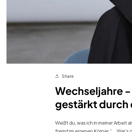
Share
Wechseljahre -
gestärkt durch
Weißt du, was ich in meiner Arbeit 
fremd im eigenen Körper.“ , „War’s d