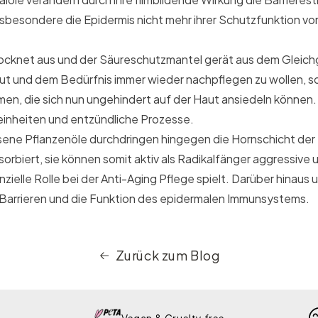
 insbesondere die Epidermis nicht mehr ihrer Schutzfunktion v
trocknet aus und der Säureschutzmantel gerät aus dem Gleichg
t und dem Bedürfnis immer wieder nachpflegen zu wollen, so
en, die sich nun ungehindert auf der Haut ansiedeln können.
reinheiten und entzündliche Prozesse.
ssene Pflanzenöle durchdringen hingegen die Hornschicht de
biert, sie können somit aktiv als Radikalfänger aggressive 
ielle Rolle bei der Anti-Aging Pflege spielt. Darüber hinaus 
 Barrieren und die Funktion des epidermalen Immunsystems.
Zurück zum Blog
Vegan & Cruelty free