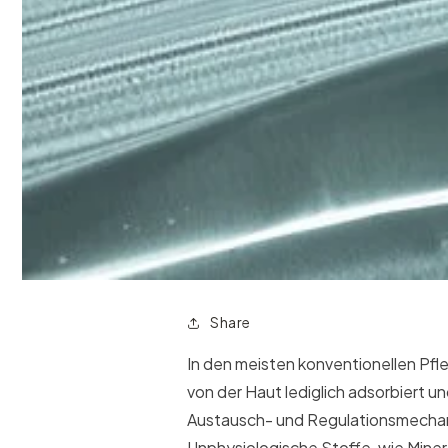
Share
In den meisten konventionellen Pfle
von der Haut lediglich adsorbiert un
Austausch- und Regulationsmechan
Unphysiologische Stoffe, wie Minera